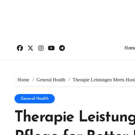
Skip
to
content
Hom
Home
General Health
Therapie Leistungen Meets Hust
General Health
Therapie Leistun