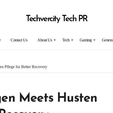
Techvercity Tech PR
e
Contact Us
About Us
Tech
Gaming
Genera
en Pflege for Better Recovery
gen Meets Husten