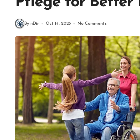
Pflege for Better
By nDir
Oct 14, 2025
No Comments